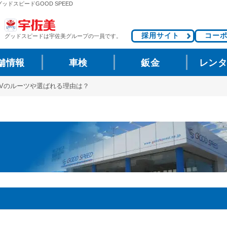
ッドスピードGOOD SPEED
採用サイト
コー
グッドスピードは
宇佐美グループの一員です。
舗情報
車検
鈑金
レン
UVのルーツや選ばれる理由は？