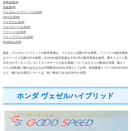
在庫状況お問い合せ
全軽自協HP
自販連HP
ヴェゼルハイブリッド公式HP
CR-V公式HP
ホンダ ステップワゴン
ヴェゼル公式HP
クロスロード公式HP
フリード+公式HP
ステップワゴン公式HP
N-VAN公式HP
補足：ヴェゼルハイブリッドの販売実績は、ヴェゼルと記載の行を参照。フリード+の販売実績
はフリードと記載の行を参照。N-VANの販売実績は今年1年の販売実績を参照。最大トルクと最
大出力のランキングについてターボモードがある車種についてはそちらの数値を採用。最大ト
ルクの回転数に幅があるものは中間数値3200を分母として計算。車体重量について820-870KG
在庫と価格
など、幅のある表記については、軽い数値である820KGを採用
ホンダ N-VAN
ホンダ ヴェゼルハイブリッド