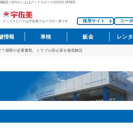
| SUVといえばグッドスピードGOOD SPEED
採用サイト
コー
グッドスピードは
宇佐美グループの一員です。
舗情報
車検
鈑金
レン
で？期限や必要書類、トラブル防止策を徹底解説