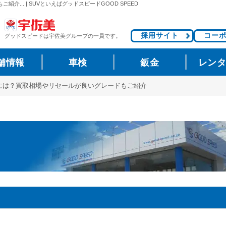
.. | SUVといえばグッドスピードGOOD SPEED
採用サイト
コー
グッドスピードは
宇佐美グループの一員です。
舗情報
車検
鈑金
レン
には？買取相場やリセールが良いグレードもご紹介