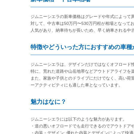
ジムニーシエラの新車価格はグレードや年式によって異な
対して、中古車は50万円〜530万円程が相場となっ
人気があり、納車待ちが長いため、早く納車される中
特徴やどういった方におすすめの車種
ジムニーシエラは、デザインだけではなくオフロード
特に、荒れた道路や山岳地帯などアウトドアライフを
また、家族や子供とのドライブにだけでなく、高い荷
ーアクティビティにも適した車となっています。
魅力はなに？
ジムニーシエラには以下のような魅力があります。
・道の悪いオフロードでも走行できるのでアウトドア
・内装・デザイン: 優れた内装とデザインによって快