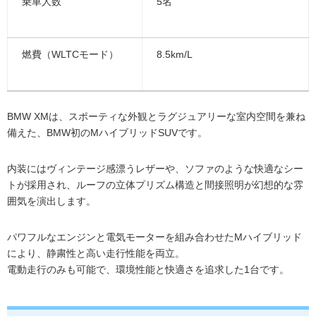
乗車人数
5名
燃費（WLTCモード）
8.5km/L
BMW XMは、スポーティな外観とラグジュアリーな室内空間を兼ね
備えた、BMW初のMハイブリッドSUVです。
内装にはヴィンテージ感漂うレザーや、ソファのような快適なシー
トが採用され、ルーフの立体プリズム構造と間接照明が幻想的な雰
囲気を演出します。
パワフルなエンジンと電気モーターを組み合わせたMハイブリッド
により、静粛性と高い走行性能を両立。
電動走行のみも可能で、環境性能と快適さを追求した1台です。