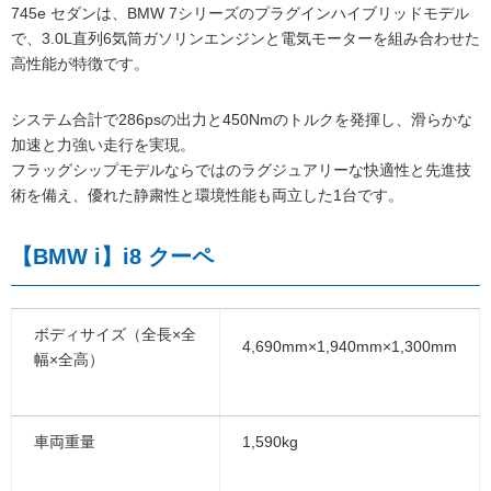
745e セダンは、BMW 7シリーズのプラグインハイブリッドモデル
で、3.0L直列6気筒ガソリンエンジンと電気モーターを組み合わせた
高性能が特徴です。
システム合計で286psの出力と450Nmのトルクを発揮し、滑らかな
加速と力強い走行を実現。
フラッグシップモデルならではのラグジュアリーな快適性と先進技
術を備え、優れた静粛性と環境性能も両立した1台です。
【BMW i】i8 クーペ
ボディサイズ（全長×全
4,690mm×1,940mm×1,300mm
幅×全高）
車両重量
1,590kg