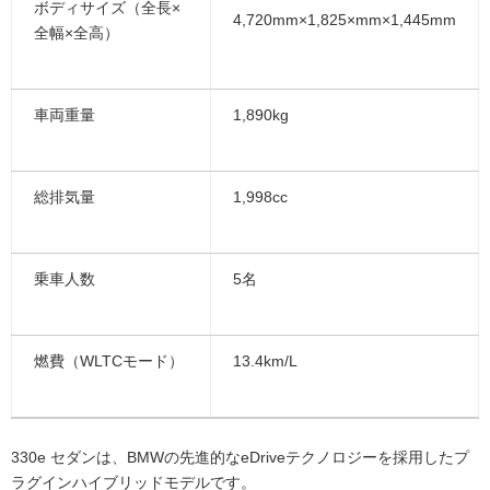
ボディサイズ（全長×
4,720mm×1,825×mm×1,445mm
全幅×全高）
車両重量
1,890kg
総排気量
1,998cc
乗車人数
5名
燃費（WLTCモード）
13.4km/L
330e セダンは、BMWの先進的なeDriveテクノロジーを採用したプ
ラグインハイブリッドモデルです。