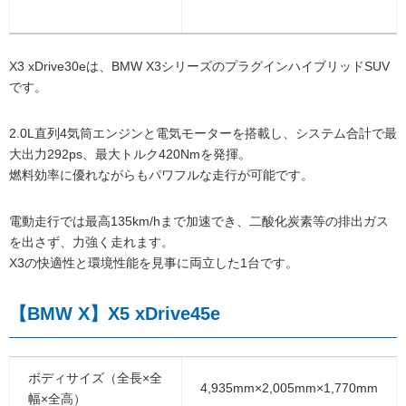
X3 xDrive30eは、BMW X3シリーズのプラグインハイブリッドSUV
です。
2.0L直列4気筒エンジンと電気モーターを搭載し、システム合計で最
大出力292ps、最大トルク420Nmを発揮。
燃料効率に優れながらもパワフルな走行が可能です。
電動走行では最高135km/hまで加速でき、二酸化炭素等の排出ガス
を出さず、力強く走れます。
X3の快適性と環境性能を見事に両立した1台です。
【BMW X】X5 xDrive45e
ボディサイズ（全長×全
4,935mm×2,005mm×1,770mm
幅×全高）