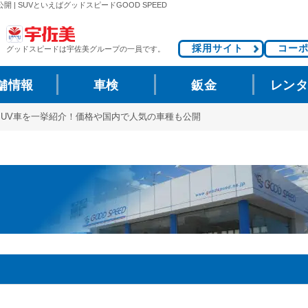
| SUVといえばグッドスピードGOOD SPEED
採用サイト
コー
グッドスピードは
宇佐美グループの一員です。
舗情報
車検
鈑金
レン
SUV車を一挙紹介！価格や国内で人気の車種も公開