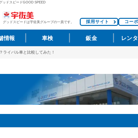
ッドスピードGOOD SPEED
採用サイト
コー
グッドスピードは
宇佐美グループの一員です。
舗情報
車検
鈑金
レン
は？ライバル車と比較してみた！