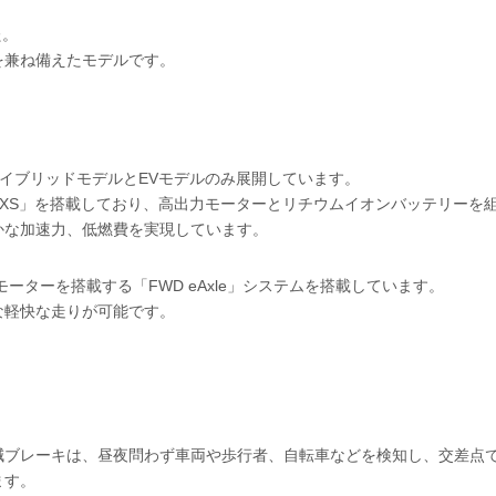
た。
を兼ね備えたモデルです。
ハイブリッドモデルとEVモデルのみ展開しています。
A-FXS」を搭載しており、高出力モーターとリチウムイオンバッテリーを
かな加速力、低燃費を実現しています。
ーターを搭載する「FWD eAxle」システムを搭載しています。
な軽快な走りが可能です。
減ブレーキは、昼夜問わず車両や歩行者、自転車などを検知し、交差点
ます。