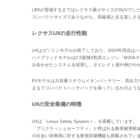
LBXが登場するまではレクサス最小サイズのSUVでし
コンパクトサイズでありながら、高級感と走る楽しさ
レクサスUXの走行性能
UXはガソリンモデルが終了しており、2024年現在は
ハイブリッドモデルは2.0直噴4気筒エンジン「M20
み合わせたシステムを採用し、ダイレクト感や伸びや
EVモデルは大容量リチウムイオンバッテリー、高出力モ
まるでコンパクトハッチバックを操っているかのよう
UXの安全装備の特徴
UXは「Lexus Safety Sysyem＋」を搭載しています。
「プリクラッシュセーフティ」と呼ばれる衝突被害軽
の出会い頭車両に対する衝突回避機能も搭載されてい