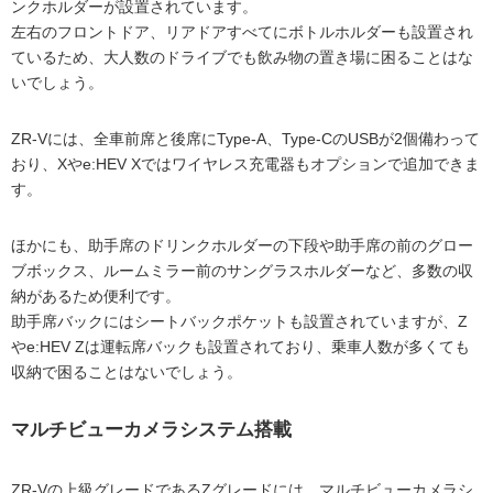
ンクホルダーが設置されています。
左右のフロントドア、リアドアすべてにボトルホルダーも設置され
ているため、大人数のドライブでも飲み物の置き場に困ることはな
いでしょう。
ZR-Vには、全車前席と後席にType-A、Type-CのUSBが2個備わって
おり、Xやe:HEV Xではワイヤレス充電器もオプションで追加できま
す。
ほかにも、助手席のドリンクホルダーの下段や助手席の前のグロー
ブボックス、ルームミラー前のサングラスホルダーなど、多数の収
納があるため便利です。
助手席バックにはシートバックポケットも設置されていますが、Z
やe:HEV Zは運転席バックも設置されており、乗車人数が多くても
収納で困ることはないでしょう。
マルチビューカメラシステム搭載
ZR-Vの上級グレードであるZグレードには、マルチビューカメラシ