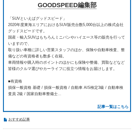
GOODSPEED編集部
「SUVといえばグッドスピード」
2020年度東海エリアにおけるSUV販売台数5,000台以上の株式会社
グッドスピードです。
国産・輸入SUVはもちろんミニバンやハイエース等の販売を行って
いますので、
取り扱い車種に詳しい営業スタッフのほか、保険や自動車検査、整
備などの有資格者も数多く在籍。
車両情報や購入時のポイントのほかにも保険や整備、買取などなど
皆様のクルマ選びやカーライフに役立つ情報をお届けします。
■有資格
損保一般資格 基礎 / 損保一般資格 / 自動車 AIS検定3級 / 自動車検
査員 2級 / 国家自動車整備士...
記事一覧はこちら
おすすめ記事