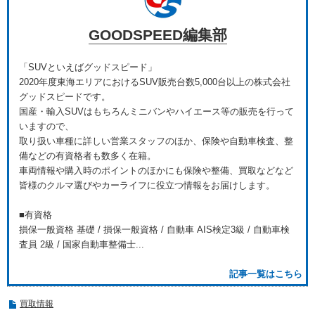
GOODSPEED編集部
「SUVといえばグッドスピード」
2020年度東海エリアにおけるSUV販売台数5,000台以上の株式会社
グッドスピードです。
国産・輸入SUVはもちろんミニバンやハイエース等の販売を行って
いますので、
取り扱い車種に詳しい営業スタッフのほか、保険や自動車検査、整
備などの有資格者も数多く在籍。
車両情報や購入時のポイントのほかにも保険や整備、買取などなど
皆様のクルマ選びやカーライフに役立つ情報をお届けします。
■有資格
損保一般資格 基礎 / 損保一般資格 / 自動車 AIS検定3級 / 自動車検
査員 2級 / 国家自動車整備士...
記事一覧はこちら
買取情報