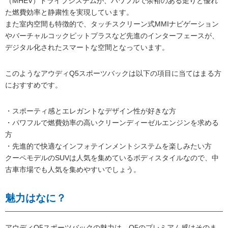
（MHEV）ドライブシステムが、パワフルで余裕のある走りと優れ
た燃費効率と静粛性を実現しています。
また室内空間も特徴的で、タッチスクリーン式MMIナビゲーション
やバーチャルコックピットプラスなど先進のインターフェースが、
デジタル化されたスマートな空間となっています。
このようなアウディQ5スポーツバックは以下の項目に当てはまる方
におすすめです。
・スポーティ感とエレガントなデザイン性が好きな方
・パワフルで燃費効率の高いクリーンディーゼルエンジンを求める
方
・先進的で快適なインフォテインメントシステムを楽しみたい方
クーペモデルのSUVは人気を集めているボディスタイルなので、中
古車市場でも人気を集めやすいでしょう。
魅力はなに？
アウディQ5スポーツバックの魅力は、Q5のプレミアム感はそのま