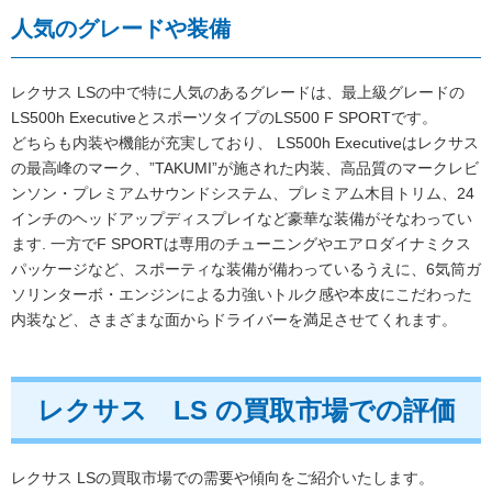
人気のグレードや装備
レクサス LSの中で特に人気のあるグレードは、最上級グレードの
LS500h ExecutiveとスポーツタイプのLS500 F SPORTです。
どちらも内装や機能が充実しており、 LS500h Executiveはレクサス
の最高峰のマーク、”TAKUMI”が施された内装、高品質のマークレビ
ンソン・プレミアムサウンドシステム、プレミアム木目トリム、24
インチのヘッドアップディスプレイなど豪華な装備がそなわってい
ます. 一方でF SPORTは専用のチューニングやエアロダイナミクス
パッケージなど、スポーティな装備が備わっているうえに、6気筒ガ
ソリンターボ・エンジンによる力強いトルク感や本皮にこだわった
内装など、さまざまな面からドライバーを満足させてくれます。
レクサス LS の買取市場での評価
レクサス LSの買取市場での需要や傾向をご紹介いたします。