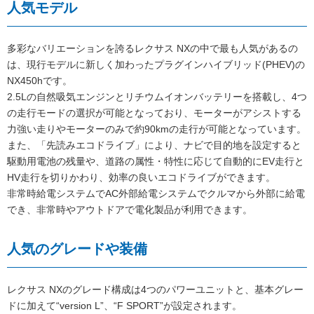
人気モデル
多彩なバリエーションを誇るレクサス NXの中で最も人気があるの
は、現行モデルに新しく加わったプラグインハイブリッド(PHEV)の
NX450hです。
2.5Lの自然吸気エンジンとリチウムイオンバッテリーを搭載し、4つ
の走行モードの選択が可能となっており、モーターがアシストする
力強い走りやモーターのみで約90kmの走行が可能となっています。
また、「先読みエコドライブ」により、ナビで目的地を設定すると
駆動用電池の残量や、道路の属性・特性に応じて自動的にEV走行と
HV走行を切りかわり、効率の良いエコドライブができます。
非常時給電システムでAC外部給電システムでクルマから外部に給電
でき、非常時やアウトドアで電化製品が利用できます。
人気のグレードや装備
レクサス NXのグレード構成は4つのパワーユニットと、基本グレー
ドに加えて“version L”、“F SPORT”が設定されます。