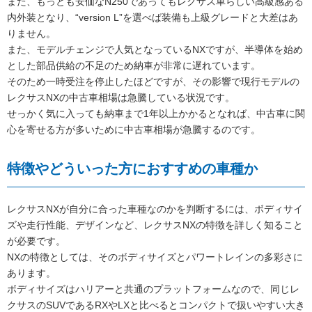
また、もっとも安価なN250であってもレクサス車らしい高級感ある
内外装となり、“version L”を選べば装備も上級グレードと大差はあ
りません。
また、モデルチェンジで人気となっているNXですが、半導体を始め
とした部品供給の不足のため納車が非常に遅れています。
そのため一時受注を停止したほどですが、その影響で現行モデルの
レクサスNXの中古車相場は急騰している状況です。
せっかく気に入っても納車まで1年以上かかるとなれば、中古車に関
心を寄せる方が多いために中古車相場が急騰するのです。
特徴やどういった方におすすめの車種か
レクサスNXが自分に合った車種なのかを判断するには、ボディサイ
ズや走行性能、デザインなど、レクサスNXの特徴を詳しく知ること
が必要です。
NXの特徴としては、そのボディサイズとパワートレインの多彩さに
あります。
ボディサイズはハリアーと共通のプラットフォームなので、同じレ
クサスのSUVであるRXやLXと比べるとコンパクトで扱いやすい大き