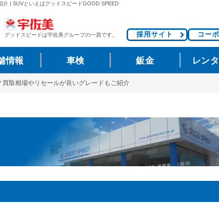
 SUVといえばグッドスピードGOOD SPEED
採用サイト
コー
グッドスピードは
宇佐美グループの一員です。
舗情報
車検
鈑金
レン
？買取相場やリセールが良いグレードもご紹介