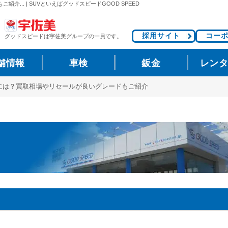
.. | SUVといえばグッドスピードGOOD SPEED
採用サイト
コー
グッドスピードは
宇佐美グループの一員です。
舗情報
車検
鈑金
レン
には？買取相場やリセールが良いグレードもご紹介