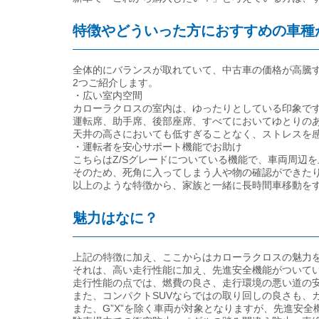
特徴やどういった方におすすめの車種
全体的にバランスが取れていて、中古車の価格が高騰
2つご紹介します。
・広い室内空間
カローラクロスの室内は、ゆったりとしている印象で
運転席、助手席、後部座席、すべてにおいてゆとりの
天井の高さにおいても低すぎることなく、ストレスを
・運転者を安心サポート機能でお助け
こちらはZ/Sグレードについている機能で、車両周辺
そのため、死角に入ってしまう人や物の確認ができた
以上のような特徴から、家族と一緒に長時間車移動を
魅力はなに？
上記の特徴に加え、ここからはカローラクロスの魅力
それは、高い走行性能に加え、先進安全機能がついて
走行性能の点では、燃費の良さ、走行環境の悪い道の
また、コンパクトSUVならではの取り回しの良さも、
また、G”X”を除く車両が対象となりますが、先進安