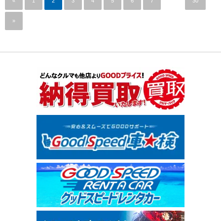
«
1
2
3
4
5
6
7
…
30
»