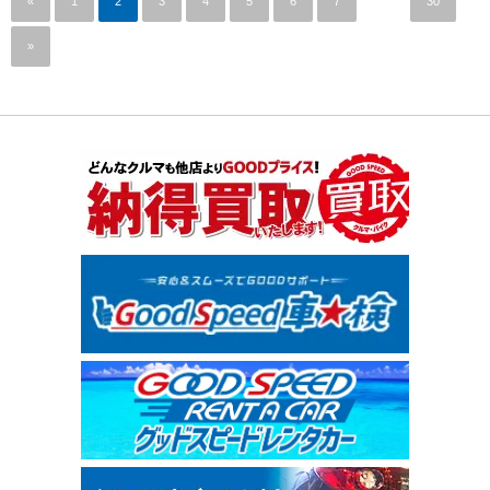
«
1
2
3
4
5
6
7
…
30
»