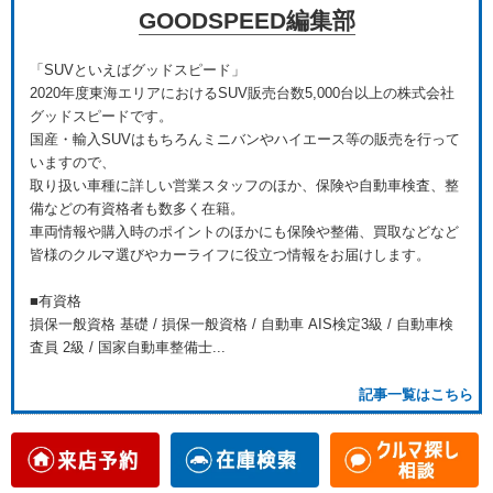
GOODSPEED編集部
「SUVといえばグッドスピード」
2020年度東海エリアにおけるSUV販売台数5,000台以上の株式会社
グッドスピードです。
国産・輸入SUVはもちろんミニバンやハイエース等の販売を行って
いますので、
取り扱い車種に詳しい営業スタッフのほか、保険や自動車検査、整
備などの有資格者も数多く在籍。
車両情報や購入時のポイントのほかにも保険や整備、買取などなど
皆様のクルマ選びやカーライフに役立つ情報をお届けします。
■有資格
損保一般資格 基礎 / 損保一般資格 / 自動車 AIS検定3級 / 自動車検
査員 2級 / 国家自動車整備士...
記事一覧はこちら
おすすめ記事