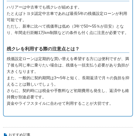
ハリアーは中古車でも残クレが組めます。
たとえばトヨタ認定中古車であれば最長5年の残価設定ローンが利用
可能です。
ただし、新車に比べて残価率は低め（3年で50〜55％が目安）とな
り、年間走行距離1万km制限などの条件も付く点に注意が必要です。
残クレを利用する際の注意点とは？
残価設定ローンは定期的な買い替えを希望する方には便利ですが、満
了後も同じ車に乗りたい場合は、残価を一括支払う必要があり負担が
大きくなります。
また、一般的に契約期間は3〜5年と短く、長期返済で月々の負担を抑
えることは難しいでしょう。
さらに、契約時には税金や手数料など初期費用も発生し、返済中も維
持費が別途必要です。
資金やライフスタイルに合わせて利用することが大切です。
おすすめ記事