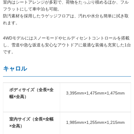
室内はシートアレンジが多彩で、荷物をたっぷり積めるほか、フル
フラットにして車中泊も可能。
防汚素材を採用したラゲッジフロアは、汚れや水分も簡単に拭き取
れます。
4WDモデルにはスノーモードやヒルディセントコントロールを搭載
し、雪道や急な坂道も安心なアウトドアに最適な装備も充実した1台
です。
キャロル
ボディサイズ（全長×全
3,395mm×1,475mm×1,475mm
幅×全高）
室内サイズ（全長×全幅
1,985mm×1,255mm×1,215mm
×全高）