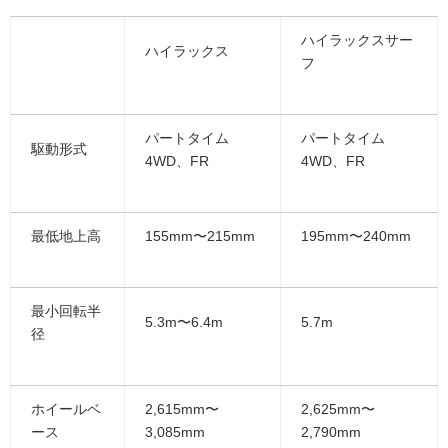
ハイラックスサー
ハイラックス
フ
パートタイム
パートタイム
駆動形式
4WD、FR
4WD、FR
最低地上高
155mm〜215mm
195mm〜240mm
最小回転半
5.3m〜6.4m
5.7m
径
ホイールベ
2,615mm〜
2,625mm〜
ース
3,085mm
2,790mm