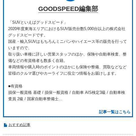
GOODSPEED編集部
「SUVといえばグッドスピード」
2020年度東海エリアにおけるSUV販売台数5,000台以上の株式会社
グッドスピードです。
国産・輸入SUVはもちろんミニバンやハイエース等の販売を行って
いますので、
取り扱い車種に詳しい営業スタッフのほか、保険や自動車検査、整
備などの有資格者も数多く在籍。
車両情報や購入時のポイントのほかにも保険や整備、買取などなど
皆様のクルマ選びやカーライフに役立つ情報をお届けします。
■有資格
損保一般資格 基礎 / 損保一般資格 / 自動車 AIS検定3級 / 自動車検
査員 2級 / 国家自動車整備士...
記事一覧はこちら
おすすめ記事