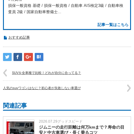
損保一般資格 基礎 / 損保一般資格 / 自動車 AIS検定3級 / 自動車検
査員 2級 / 国家自動車整備士...
記事一覧はこちら
おすすめ記事
SUVを全車種で比較！どれが自分に合ってる？
人気のsuvワゴンはなに？初心者が失敗しない車選び
関連記事
2026.07.29
グッドスピード
ジムニーの走行距離は何万kmまで？寿命の目
安と中古車選び・長く乗るコツ