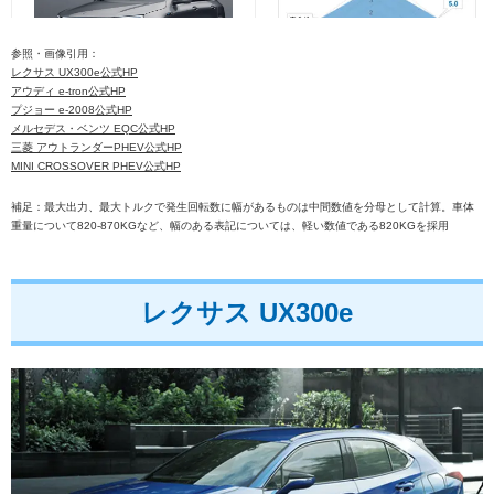
参照・画像引用：
レクサス UX300e公式HP
アウディ e-tron公式HP
在庫と価格
プジョー e-2008公式HP
メルセデス・ベンツ EQC公式HP
三菱 アウトランダーPHEV公式HP
MINI CROSSOVER PHEV公式HP
三菱 アウトランダーPHEV
補足：最大出力、最大トルクで発生回転数に幅があるものは中間数値を分母として計算。車体
重量について820-870KGなど、幅のある表記については、軽い数値である820KGを採用
レクサス UX300e
在庫と価格
MINI CROSSOVER PHEV