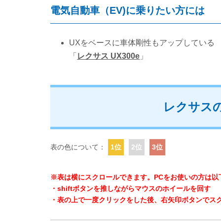
電気自動車（EV)に乗りたい方には
UXをベースに車体剛性もアップしている
「
レクサス UX300e
」
レクサスの
表の色について：
1位
2位
3位
※表は横にスクロールできます。PCをお使いの方は以
・shiftボタンを推しながらマウスのホイールを回す
・表の上で一度クリックをした後、右矢印ボタンでス