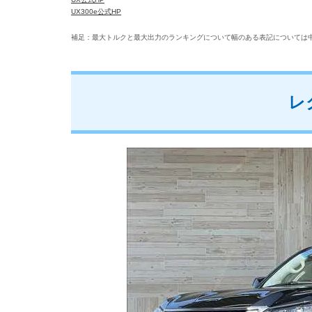
UX300e公式HP
在庫と価格
補足：最大トルクと最大出力のランキングについて幅のある表記については
レクサス NX300h
レ
在庫と価格
レクサス UX250h