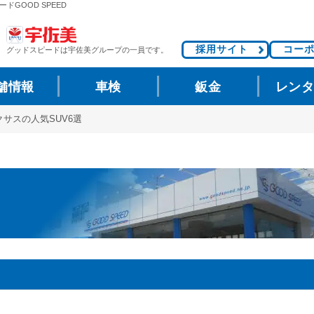
ドGOOD SPEED
採用サイト
コー
グッドスピードは
宇佐美グループの一員です。
舗情報
車検
鈑金
レン
サスの人気SUV6選