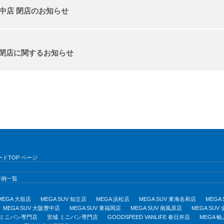
豊中店 閉店のお知らせ
 閉店に関するお知らせ
ドTOP ページ
事例一覧
MEGA 大垣店
MEGA SUV 知立店
MEGA 浜松店
MEGA SUV 東海名和店
MEGA
MEGA SUV 大阪豊中店
MEGA SUV 東福岡店
MEGA SUV 南風原店
MEGA SUV
 ミニバン専門店
安城 ミニバン専門店
GOODSPEED VANLIFE 春日井店
MEGA 