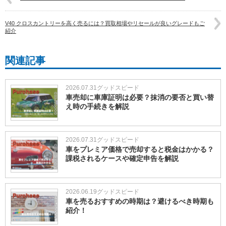
V40 クロスカントリーを高く売るには？買取相場やリセールが良いグレードもご
紹介
関連記事
2026.07.31
グッドスピード
車売却に車庫証明は必要？抹消の要否と買い替
え時の手続きを解説
2026.07.31
グッドスピード
車をプレミア価格で売却すると税金はかかる？
課税されるケースや確定申告を解説
2026.06.19
グッドスピード
車を売るおすすめの時期は？避けるべき時期も
紹介！