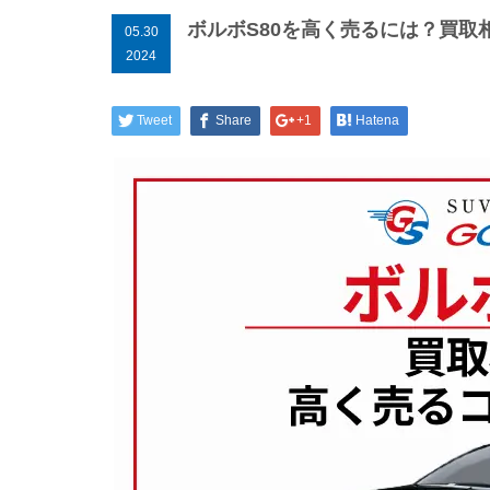
ボルボS80を高く売るには？買
05.30
2024
Tweet
Share
+1
Hatena