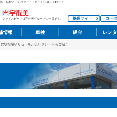
 SUVといえばグッドスピードGOOD SPEED
採用サイト
コー
グッドスピードは
宇佐美グループの一員です。
舗情報
車検
鈑金
レン
？買取相場やリセールが良いグレードもご紹介