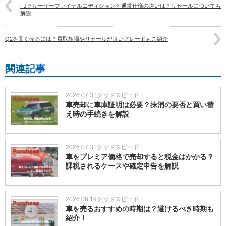
FJクルーザーファイナルエディションと通常仕様の違いは？リセールについても
解説
Q2を高く売るには？買取相場やリセールが良いグレードもご紹介
関連記事
2026.07.31
グッドスピード
車売却に車庫証明は必要？抹消の要否と買い替
え時の手続きを解説
2026.07.31
グッドスピード
車をプレミア価格で売却すると税金はかかる？
課税されるケースや確定申告を解説
2026.06.19
グッドスピード
車を売るおすすめの時期は？避けるべき時期も
紹介！