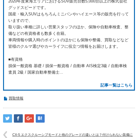
2020年度東海エリアにおけるSUV販売台数5,000台以上の株式会社
グッドスピードです。
国産・輸入SUVはもちろんミニバンやハイエース等の販売を行って
いますので、
取り扱い車種に詳しい営業スタッフのほか、保険や自動車検査、整
備などの有資格者も数多く在籍。
車両情報や購入時のポイントのほかにも保険や整備、買取などなど
皆様のクルマ選びやカーライフに役立つ情報をお届けします。
■有資格
損保一般資格 基礎 / 損保一般資格 / 自動車 AIS検定3級 / 自動車検
査員 2級 / 国家自動車整備士...
記事一覧はこちら
買取情報
CX-5 エクスクルーシブモードと他のグレードの違いとは？付けられない装備に