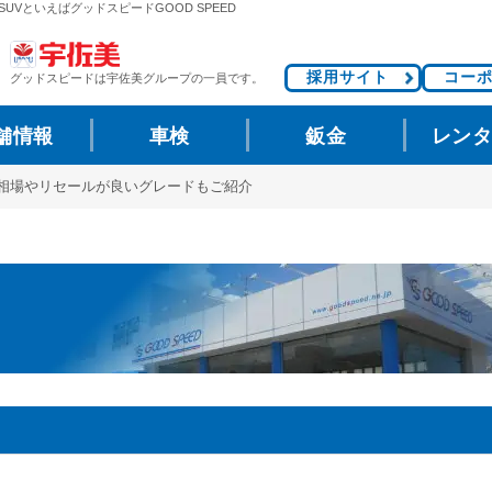
UVといえばグッドスピードGOOD SPEED
採用サイト
コー
グッドスピードは
宇佐美グループの一員です。
舗情報
車検
鈑金
レン
取相場やリセールが良いグレードもご紹介