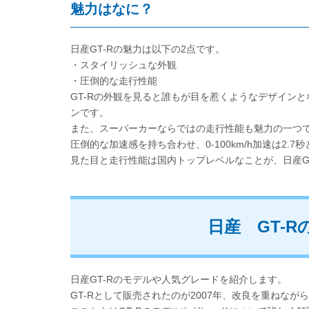
魅力はなに？
日産GT-Rの魅力は以下の2点です。
・スタイリッシュな外観
・圧倒的な走行性能
GT-Rの外観を見ると誰もが目を惹くようなデザイン
ンです。
また、スーパーカーならではの走行性能も魅力の一つ
圧倒的な加速感を持ち合わせ、0-100km/h加速は2
見た目と走行性能は国内トップレベルなことが、日産G
日産 GT-
日産GT-Rのモデルや人気グレードを紹介します。
GT-Rとして販売されたのが2007年、改良を重ねなが