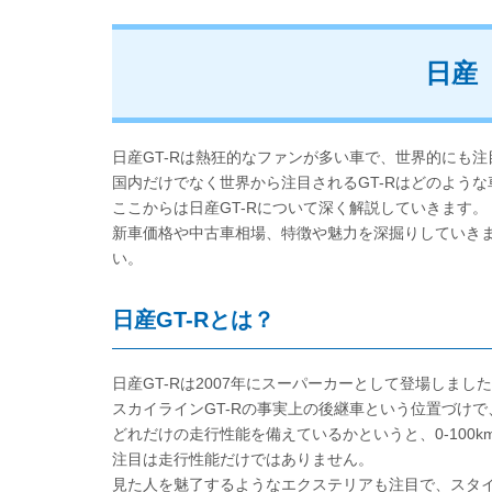
日産
日産GT-Rは熱狂的なファンが多い車で、世界的にも
国内だけでなく世界から注目されるGT-Rはどのよう
ここからは日産GT-Rについて深く解説していきます。
新車価格や中古車相場、特徴や魅力を深掘りしていきま
い。
日産GT-Rとは？
日産GT-Rは2007年にスーパーカーとして登場しまし
スカイラインGT-Rの事実上の後継車という位置づけ
どれだけの走行性能を備えているかというと、0-100km
注目は走行性能だけではありません。
見た人を魅了するようなエクステリアも注目で、スタ