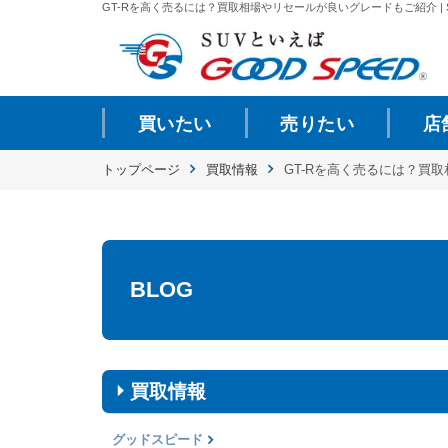
GT-Rを高く売るには？買取相場やリセールが良いグレードもご紹介 | S
買いたい
売りたい
店
トップページ
買取情報
GT-Rを高く売るには？買
BLOG
買取情報
グッドスピード