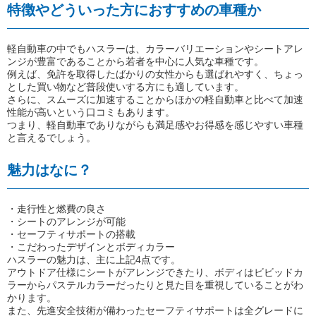
特徴やどういった方におすすめの車種か
軽自動車の中でもハスラーは、カラーバリエーションやシートアレ
ンジが豊富であることから若者を中心に人気な車種です。
例えば、免許を取得したばかりの女性からも選ばれやすく、ちょっ
とした買い物など普段使いする方にも適しています。
さらに、スムーズに加速することからほかの軽自動車と比べて加速
性能が高いという口コミもあります。
つまり、軽自動車でありながらも満足感やお得感を感じやすい車種
と言えるでしょう。
魅力はなに？
・走行性と燃費の良さ
・シートのアレンジが可能
・セーフティサポートの搭載
・こだわったデザインとボディカラー
ハスラーの魅力は、主に上記4点です。
アウトドア仕様にシートがアレンジできたり、ボディはビビッドカ
ラーからパステルカラーだったりと見た目を重視していることがわ
かります。
また、先進安全技術が備わったセーフティサポートは全グレードに