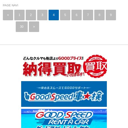
PAGE NAVI
«
1
2
3
4
5
6
7
8
9
…
30
»