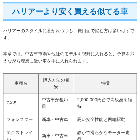
ハリアーより安く買える似てる車
ハリアーのスタイルに惹かれつつも、費用面で悩む方は多いはずで
す。
本章では、中古車市場や他社のモデルを視野に入れると、予算を抑
えながら理想に近い車を手に入れられます。
購入方法の目
車種名
特徴
安
中古車が狙い
2,000,000円台で高級感を維
CX-5
目
持
フォレスター
新車・中古車
高い安全性能と四輪駆動
エクストレイ
静かで滑らかなモーター走
新車・中古車
ル
行