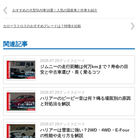
おすすめの大型SUV車16選！人気の国産車と外車を紹介
カローラクロスのおすすめグレードは？特徴を比較
関連記事
2026.07.29
グッドスピード
ジムニーの走行距離は何万kmまで？寿命の目
安と中古車選び・長く乗るコツ
2026.07.29
グッドスピード
ハリアーのピーピー音は何？鳴る場面別の原因
と対処法を解説
2026.07.29
グッドスピード
ハリアーは雪道に強い？2WD・4WD・E-Four
の性能や走り方を解説