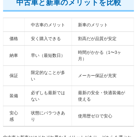
中古車と新車のメリットを比較
中古車のメリット
新車のメリット
価格
安く購入できる
割高だが品質が安定
時間がかかる（1〜3ヶ
納車
早い（最短数日）
月）
限定的なことが多
保証
メーカー保証が充実
い
必ずしも最新では
最新の安全・快適装備が
装備
ない
使える
安心
状態にバラつきあ
使用歴ゼロで安心
感
り