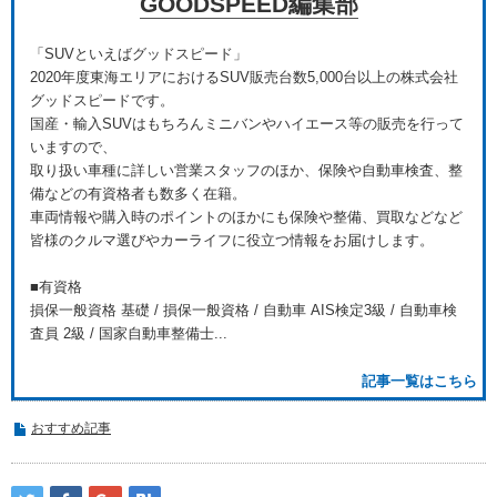
GOODSPEED編集部
「SUVといえばグッドスピード」
2020年度東海エリアにおけるSUV販売台数5,000台以上の株式会社
グッドスピードです。
国産・輸入SUVはもちろんミニバンやハイエース等の販売を行って
いますので、
取り扱い車種に詳しい営業スタッフのほか、保険や自動車検査、整
備などの有資格者も数多く在籍。
車両情報や購入時のポイントのほかにも保険や整備、買取などなど
皆様のクルマ選びやカーライフに役立つ情報をお届けします。
■有資格
損保一般資格 基礎 / 損保一般資格 / 自動車 AIS検定3級 / 自動車検
査員 2級 / 国家自動車整備士...
記事一覧はこちら
おすすめ記事