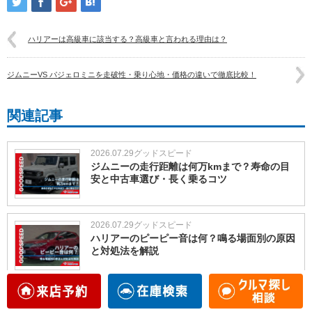
ハリアーは高級車に該当する？高級車と言われる理由は？
ジムニーVS パジェロミニを走破性・乗り心地・価格の違いで徹底比較！
関連記事
2026.07.29
グッドスピード
ジムニーの走行距離は何万kmまで？寿命の目
安と中古車選び・長く乗るコツ
2026.07.29
グッドスピード
ハリアーのピーピー音は何？鳴る場面別の原因
と対処法を解説
2026.07.29
グッドスピード
ハリアーは雪道に強い？2WD・4WD・E-Four