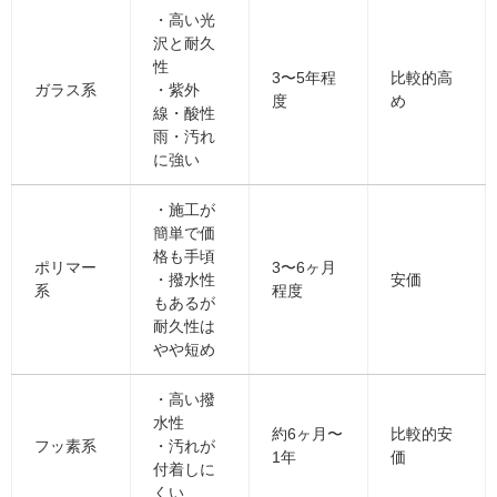
・高い光
沢と耐久
性
3〜5年程
比較的高
ガラス系
・紫外
度
め
線・酸性
雨・汚れ
に強い
・施工が
簡単で価
格も手頃
ポリマー
3〜6ヶ月
・撥水性
安価
系
程度
もあるが
耐久性は
やや短め
・高い撥
水性
約6ヶ月〜
比較的安
フッ素系
・汚れが
1年
価
付着しに
くい