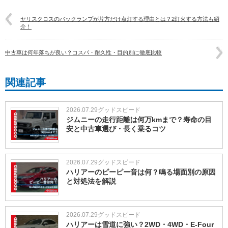
ヤリスクロスのバックランプが片方だけ点灯する理由とは？2灯火する方法も紹
介！
中古車は何年落ちが良い？コスパ・耐久性・目的別に徹底比較
関連記事
2026.07.29
グッドスピード
ジムニーの走行距離は何万kmまで？寿命の目
安と中古車選び・長く乗るコツ
2026.07.29
グッドスピード
ハリアーのピーピー音は何？鳴る場面別の原因
と対処法を解説
2026.07.29
グッドスピード
ハリアーは雪道に強い？2WD・4WD・E-Four