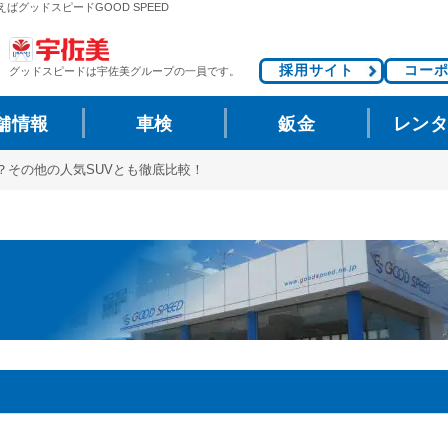
えばグッドスピードGOOD SPEED
採用サイト
コー
グッドスピードは
宇佐美グループの一員です。
舗情報
車検
鈑金
レン
る？その他の人気SUVとも徹底比較！