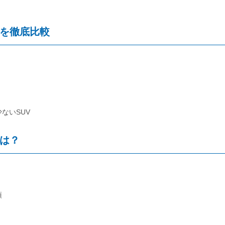
！
さを徹底比較
ないSUV
とは？
須