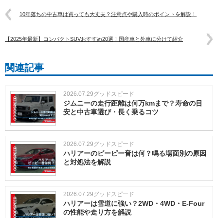
10年落ちの中古車は買っても大丈夫？注意点や購入時のポイントを解説！
【2025年最新】コンパクトSUVおすすめ20選！国産車と外車に分けて紹介
関連記事
2026.07.29
グッドスピード
ジムニーの走行距離は何万kmまで？寿命の目
安と中古車選び・長く乗るコツ
2026.07.29
グッドスピード
ハリアーのピーピー音は何？鳴る場面別の原因
と対処法を解説
2026.07.29
グッドスピード
ハリアーは雪道に強い？2WD・4WD・E-Four
の性能や走り方を解説