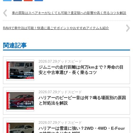
車の買取はスペアキーがなくても可能？査定額への影響や高く売るコツを解説
RAV4で車中泊は可能！快適に過ごすポイントやおすすめアイテムも紹介
関連記事
2026.07.29
グッドスピード
ジムニーの走行距離は何万kmまで？寿命の目
安と中古車選び・長く乗るコツ
2026.07.29
グッドスピード
ハリアーのピーピー音は何？鳴る場面別の原因
と対処法を解説
2026.07.29
グッドスピード
ハリアーは雪道に強い？2WD・4WD・E-Four