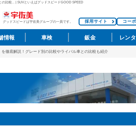
.. | SUVといえばグッドスピードGOOD SPEED
採用サイト
コー
グッドスピードは
宇佐美グループの一員です。
舗情報
車検
鈑金
レン
」を徹底解説！グレード別の比較やライバル車との比較も紹介