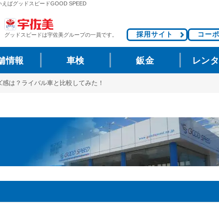
えばグッドスピードGOOD SPEED
採用サイト
コー
グッドスピードは
宇佐美グループの一員です。
舗情報
車検
鈑金
レン
ズ感は？ライバル車と比較してみた！