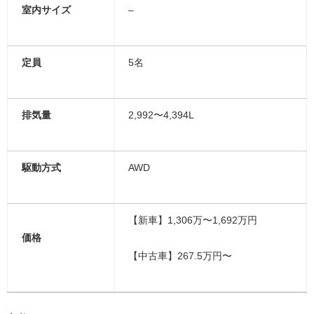
室内サイズ
–
定員
5名
排気量
2,992〜4,394L
駆動方式
AWD
【新車】1,306万〜1,692万円
価格
【中古車】267.5万円〜