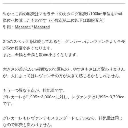
※かっこ内の燃費はマセラティのカタログ燃費L/100km単位をkm/L
単位へ換算したものです（小数点第二位以下は四捨五入）
引用：
Maserati
/
Maserati
2つのスペックを比較してみると、グレカーレはレヴァンテより全長
が5cm程度小さくなります。
また、全幅と全高も数cm小さくなります。
大きさの差が15cm程度なので運転のしやすさもさほど変わりません
が、人によってはレヴァンテの方が大きく感じるかもしれません。
もう一つ異なる点が、排気量です。
グレカーレが1,995〜3,000ccに対し、レヴァンテは1,995〜3,799cc
です。
グレカーレもレヴァンテもスタンダードモデルなら、排気量は同じ
なので燃費も変わりません。