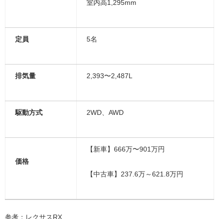
室内高1,295mm
定員
5名
排気量
2,393〜2,487L
駆動方式
2WD、AWD
【新車】666万〜901万円
価格
【中古車】237.6万～621.8万円
参考：
レクサスRX