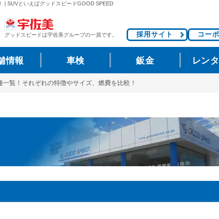
 SUVといえばグッドスピードGOOD SPEED
採用サイト
コー
グッドスピードは
宇佐美グループの一員です。
舗情報
車検
鈑金
レン
車種一覧！それぞれの特徴やサイズ、燃費を比較！