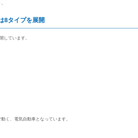
う。
は8タイプを展開
展開しています。
けで動く、電気自動車となっています。