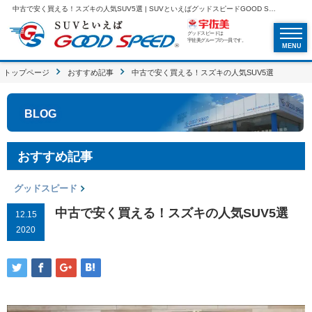
中古で安く買える！スズキの人気SUV5選 | SUVといえばグッドスピードGOOD SPEED
グッドスピードは
宇佐美グループの一員です。
MENU
トップページ
おすすめ記事
中古で安く買える！スズキの人気SUV5選
BLOG
おすすめ記事
グッドスピード
中古で安く買える！スズキの人気SUV5選
12.15
2020