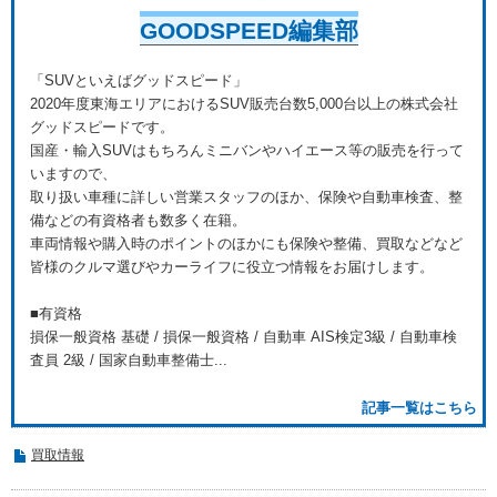
GOODSPEED編集部
「SUVといえばグッドスピード」
2020年度東海エリアにおけるSUV販売台数5,000台以上の株式会社
グッドスピードです。
国産・輸入SUVはもちろんミニバンやハイエース等の販売を行って
いますので、
取り扱い車種に詳しい営業スタッフのほか、保険や自動車検査、整
備などの有資格者も数多く在籍。
車両情報や購入時のポイントのほかにも保険や整備、買取などなど
皆様のクルマ選びやカーライフに役立つ情報をお届けします。
■有資格
損保一般資格 基礎 / 損保一般資格 / 自動車 AIS検定3級 / 自動車検
査員 2級 / 国家自動車整備士...
記事一覧はこちら
買取情報