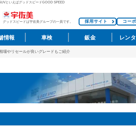
UVといえばグッドスピードGOOD SPEED
採用サイト
コー
グッドスピードは
宇佐美グループの一員です。
舗情報
車検
鈑金
レン
取相場やリセールが良いグレードもご紹介