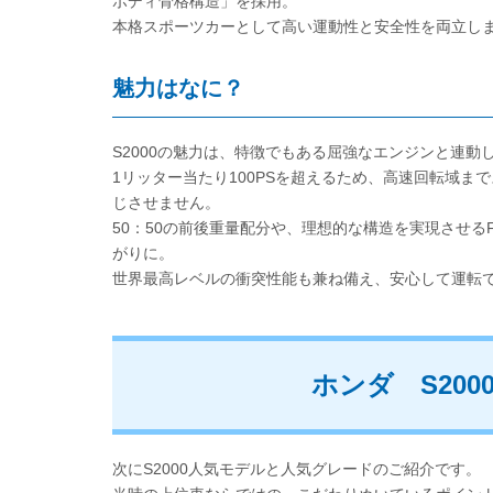
ボディ骨格構造」を採用。
本格スポーツカーとして高い運動性と安全性を両立し
魅力はなに？
S2000の魅力は、特徴でもある屈強なエンジンと連
1リッター当たり100PSを超えるため、高速回転域
じさせません。
50：50の前後重量配分や、理想的な構造を実現させ
がりに。
世界最高レベルの衝突性能も兼ね備え、安心して運転
ホンダ S20
次にS2000人気モデルと人気グレードのご紹介です。