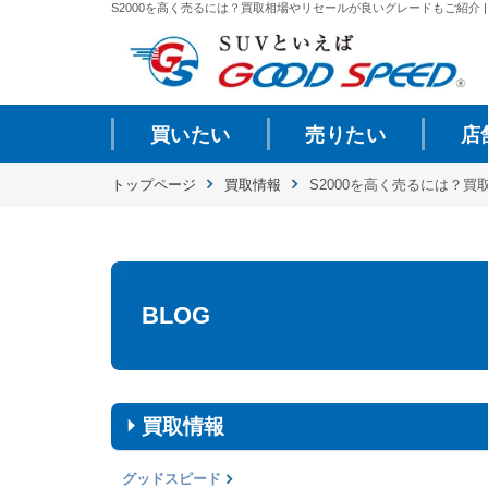
S2000を高く売るには？買取相場やリセールが良いグレードもご紹介 | 
買いたい
売りたい
店
トップページ
買取情報
S2000を高く売るには？
BLOG
買取情報
グッドスピード