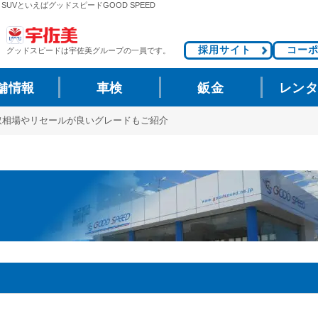
SUVといえばグッドスピードGOOD SPEED
採用サイト
コー
グッドスピードは
宇佐美グループの一員です。
舗情報
車検
鈑金
レン
買取相場やリセールが良いグレードもご紹介