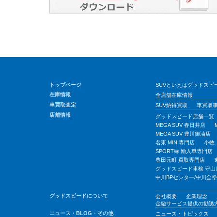
トップページ
SUVといえばグッドスピー
在庫情報
全店舗在庫情報
車買取査定
SUV納得買取
車買取
店舗情報
グッドスピード店舗一覧
MEGA SUV 春日井店
MEGA SUV 豊川御油店
名東 MINI専門店
小牧
SPORT緑 輸入車専門店
豊田元町 買取専門店
グッドスピード車検 守山
中川BPセンター/中川全
グッドスピードについて
会社概要
企業理念
金融サービス提供の勧誘
ニュース・BLOG・その他
ニュース・トピックス