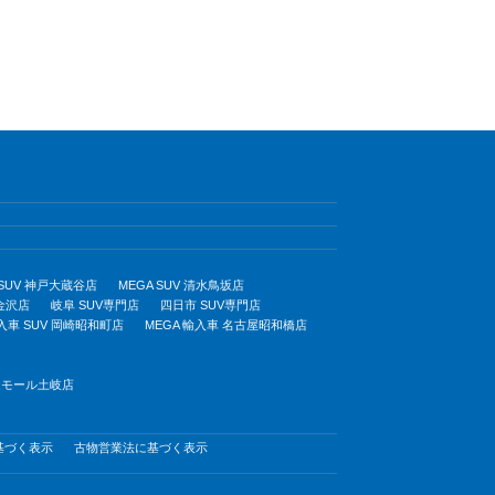
 SUV 神戸大蔵谷店
MEGA SUV 清水鳥坂店
 金沢店
岐阜 SUV専門店
四日市 SUV専門店
輸入車 SUV 岡崎昭和町店
MEGA 輸入車 名古屋昭和橋店
オンモール土岐店
基づく表示
古物営業法に基づく表示