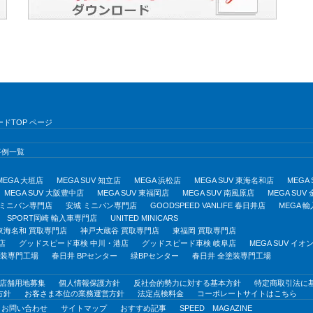
ドTOP ページ
事例一覧
MEGA 大垣店
MEGA SUV 知立店
MEGA 浜松店
MEGA SUV 東海名和店
MEGA
MEGA SUV 大阪豊中店
MEGA SUV 東福岡店
MEGA SUV 南風原店
MEGA SUV
 ミニバン専門店
安城 ミニバン専門店
GOODSPEED VANLIFE 春日井店
MEGA 
SPORT岡崎 輸入車専門店
UNITED MINICARS
東海名和 買取専門店
神戸大蔵谷 買取専門店
東福岡 買取専門店
店
グッドスピード車検 中川・港店
グッドスピード車検 岐阜店
MEGA SUV イ
塗装専門工場
春日井 BPセンター
緑BPセンター
春日井 全塗装専門工場
店舗用地募集
個人情報保護方針
反社会的勢力に対する基本方針
特定商取引法に
方針
お客さま本位の業務運営方針
法定点検料金
コーポレートサイトはこちら
お問い合わせ
サイトマップ
おすすめ記事
SPEED MAGAZINE