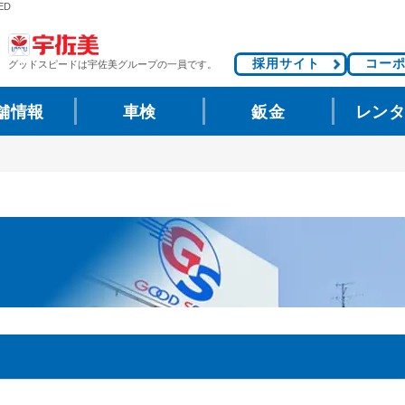
ED
採用サイト
コー
グッドスピードは
宇佐美グループの一員です。
舗情報
車検
鈑金
レン