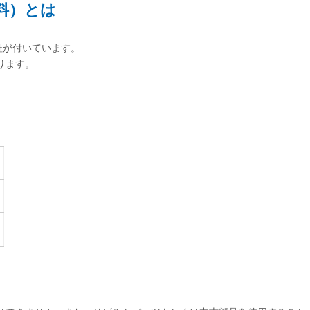
料）とは
証が付いています。
おります。