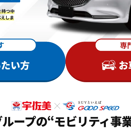
を持つ中
応えしま
グループの
“モビリティ事