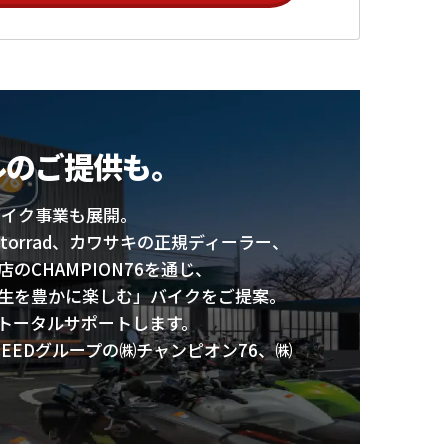
ルのご提供も。
、バイク事業も展開。
W Motorrad、カワサキの正規ディーラー、
のCHAMPION76を通じ、
生を豊かに楽しむ」バイクをご提案。
トータルサポートします。
PEEDグループの㈱チャンピオン76、㈱
）