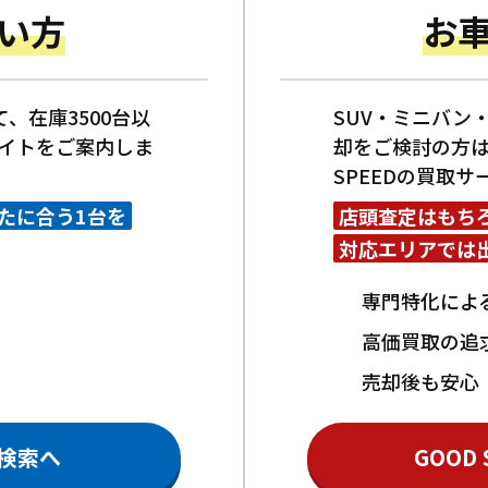
い方
お
、在庫3500台以
SUV・ミニバン
索サイトをご案内しま
却をご検討の方は
SPEEDの買取
たに合う1台を
店頭査定はもち
対応エリアでは
専門特化によ
高価買取の追
売却後も安心
庫検索へ
GOOD