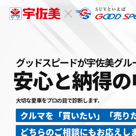
グッドスピード
が宇佐美グル
安心
納得
と
の
大切な愛車をプロの目で診断します。
クルマを「買いたい」「売り
どちらのご相談にもお応えし